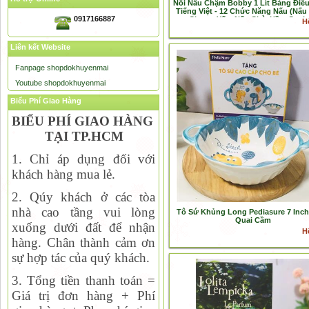
Nồi Nấu Chậm Bobby 1 Lít Bảng Điề
Tiếng Việt - 12 Chức Năng Nấu (Nấu
0917166887
Chưng Yến, Nấu Chè, Hầm Canh..
H
Liên kết Website
Fanpage shopdokhuyenmai
Youtube shopdokhuyenmai
Biểu Phí Giao Hàng
BIỂU PHÍ GIAO HÀNG
TẠI TP.HCM
1. Chỉ áp dụng đối với
khách hàng mua lẻ.
2. Qúy khách ở các tòa
nhà cao tầng vui lòng
Tô Sứ Khủng Long Pediasure 7 Inc
Quai Cầm
xuống dưới đất để nhận
H
hàng. Chân thành cảm ơn
sự hợp tác của quý khách.
3. Tổng tiền thanh toán =
Giá trị đơn hàng + Phí