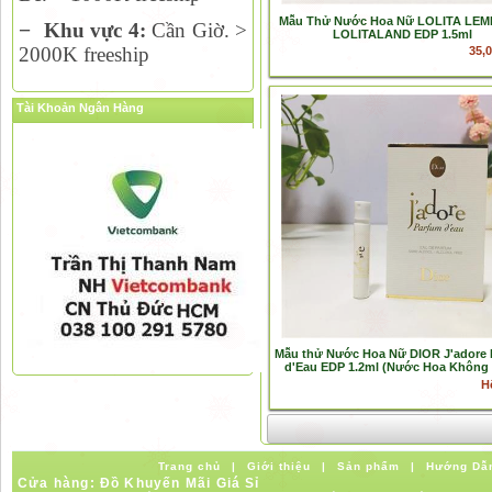
Mẫu Thử Nước Hoa Nữ LOLITA LEM
−
Khu vực 4:
Cần Giờ. >
LOLITALAND EDP 1.5ml
2000K freeship
35,
Tài Khoản Ngân Hàng
Mẫu thử Nước Hoa Nữ DIOR J'adore 
d'Eau EDP 1.2ml (Nước Hoa Không
H
Trang chủ
|
Giới thiệu
|
Sản phẩm
|
Hướng Dẫ
Cửa hàng: Đồ Khuyến Mãi Giá Sỉ