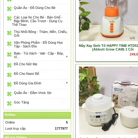
Quần Áo - Đồ Dùng Cho Bé
Các Loại Xe Cho Bé - Bàn Ghế -
Bập Bênh, Cầu Trượt - Dụng Cụ
Thể Thao
Thú Nhồi Bông - Thảm, Mền, Chiếu,
Gối
Văn Phòng Phẩm - Đồ Dùng Học
Máy Xay Sinh Tố HAPPY TIME HTD5
Tập - Sách Đĩa
(Abbott Grow CAM) 1 Cối
Balo - Túi Xách - Vali - Cặp - Bóp,
249,
Ví...
Đồ Cho Nữ/ Mẹ
Đồ Cho Nam/ Bố
Đồ Dùng Gia Đình
Quần Áo - Đầm Vnxk Xịn
Góc Tặng
Online
Online
5
Lượt truy cập
1777977
Hỗ trợ Online