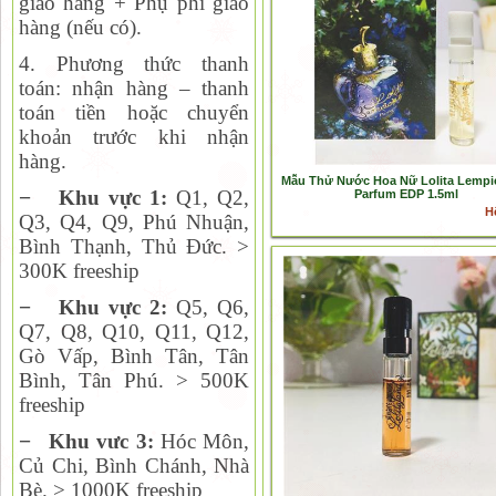
giao hàng + Phụ phí giao
hàng (nếu có).
4. Phương thức thanh
toán:
nhận hàng – thanh
toán tiền hoặc chuyển
khoản trước khi nhận
hàng.
Mẫu Thử Nước Hoa Nữ Lolita Lempi
−
Khu vực 1:
Q1, Q2,
Parfum EDP 1.5ml
H
Q
3, Q4, Q9, Phú Nhuận,
Bình Thạnh, Thủ Đức. >
300K freeship
−
Khu vực 2:
Q
5, Q6,
Q7, Q8, Q10, Q11, Q12,
Gò Vấp, Bình Tân, Tân
Bình, Tân Phú. > 500K
freeship
−
Khu vưc 3:
Hóc Môn,
Củ Chi, Bình Chánh, Nhà
Bè. > 1000K freeship