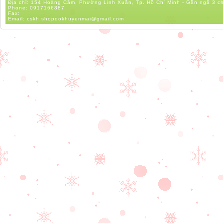
Địa chỉ: 154 Hoàng Cầm, Phường Linh Xuân, Tp. Hồ Chí Minh - Gần ngã 3 c
Phone:
0917166887
Fax:
Email:
cskh.shopdokhuyenmai@gmail.com