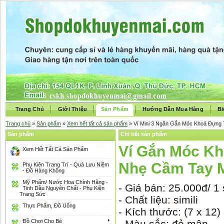
Trang Chủ
Giới Thiệu
Sản Phẩm
Hướng Dẫn Mua Hàng
Bi
Trang chủ
»
Sản phẩm
»
Xem hết tất cả sản phẩm
» Ví Mini 3 Ngăn Gắn Móc Khoá Đựng
Sản phẩm
Chi tiết sản phẩm
Ví Gắn Móc Kh
Xem Hết Tất Cả Sản Phẩm
Nhẹ Cầm Tay
Phụ Kiện Trang Trí - Quà Lưu Niệm
- Đồ Hàng Không
Mỹ Phẩm/ Nước Hoa Chính Hãng -
- Giá bán: 25.000đ/ 
Tinh Dầu Nguyên Chất - Phụ Kiện
Trang Sức
- Chất liệu: simili
Thực Phẩm, Đồ Uống
- Kích thước: (7 x 12)
Đồ Chơi Cho Bé
- Màu sắc: đỏ mận