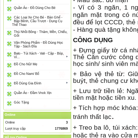
- Ví có 3 ngăn, 1 n
Quần Áo - Đồ Dùng Cho Bé
ngăn mặt trong có n
Các Loại Xe Cho Bé - Bàn Ghế -
đều để lọt CCCD, thẻ
Bập Bênh, Cầu Trượt - Dụng Cụ
Thể Thao
- Hàng quà tặng khôn
Thú Nhồi Bông - Thảm, Mền, Chiếu,
Gối
CÔNG DỤNG
Văn Phòng Phẩm - Đồ Dùng Học
Tập - Sách Đĩa
+ Đựng giấy tờ cá nhâ
Balo - Túi Xách - Vali - Cặp - Bóp,
Thẻ Căn cước công d
Ví...
học sinh/ sinh viên mà
Đồ Cho Nữ/ Mẹ
+ Bảo vệ thẻ từ: Giữ
Đồ Cho Nam/ Bố
buýt, thẻ chung cư kh
Đồ Dùng Gia Đình
+ Lưu trữ tiền lẻ: N
Quần Áo - Đầm Vnxk Xịn
tiền mặt hoặc tiền xu.
Góc Tặng
+ Tích hợp móc khóa:
.
Online
tránh thất lạc
Online
3
+ Treo ba lô, túi xách
Lượt truy cập
1776869
hoặc thẻ ra vào cửa 
Hỗ trợ Online