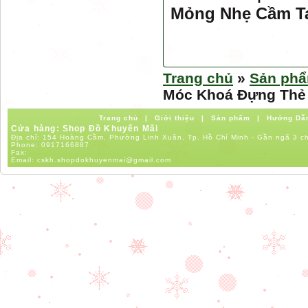
Mỏng Nhẹ Cầm T
Trang chủ
»
Sản ph
Móc Khoá Đựng Thẻ
Trang chủ
|
Giới thiệu
|
Sản phẩm
|
Hướng Dẫ
Cửa hàng: Shop Đồ Khuyến Mãi
Địa chỉ: 154 Hoàng Cầm, Phường Linh Xuân, Tp. Hồ Chí Minh - Gần ngã 3 c
Phone:
0917166887
Fax:
Email:
cskh.shopdokhuyenmai@gmail.com