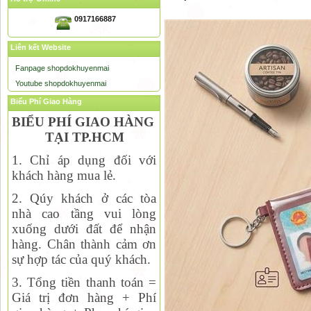
0917166887
Liên kết Website
Fanpage shopdokhuyenmai
Youtube shopdokhuyenmai
Biểu Phí Giao Hàng
BIỂU PHÍ GIAO HÀNG
TẠI TP.HCM
1. Chỉ áp dụng đối với
khách hàng mua lẻ.
2. Qúy khách ở các tòa
nhà cao tầng vui lòng
xuống dưới đất để nhận
hàng. Chân thành cảm ơn
sự hợp tác của quý khách.
3. Tổng tiền thanh toán =
Giá trị đơn hàng + Phí