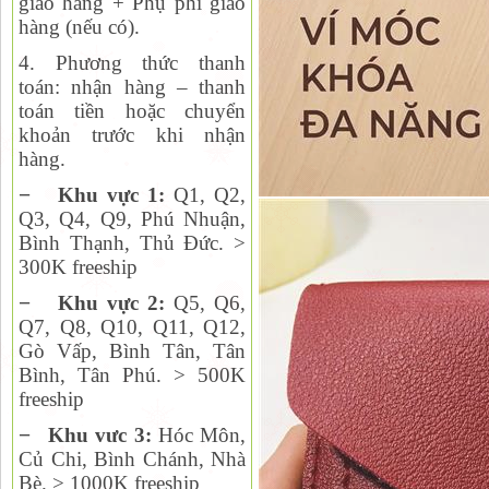
giao hàng + Phụ phí giao
hàng (nếu có).
4. Phương thức thanh
toán:
nhận hàng – thanh
toán tiền hoặc chuyển
khoản trước khi nhận
hàng.
−
Khu vực 1:
Q1, Q2,
Q
3, Q4, Q9, Phú Nhuận,
Bình Thạnh, Thủ Đức. >
300K freeship
−
Khu vực 2:
Q
5, Q6,
Q7, Q8, Q10, Q11, Q12,
Gò Vấp, Bình Tân, Tân
Bình, Tân Phú. > 500K
freeship
−
Khu vưc 3:
Hóc Môn,
Củ Chi, Bình Chánh, Nhà
Bè. > 1000K freeship