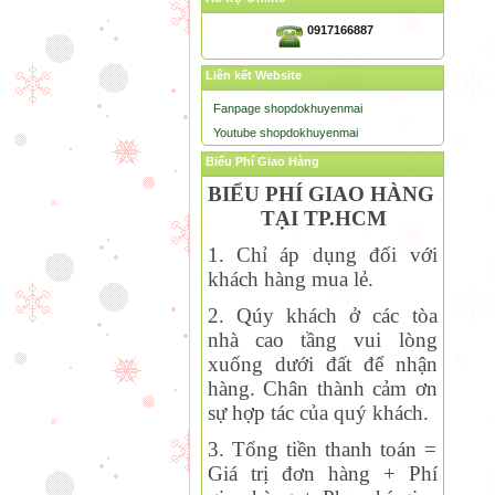
0917166887
Liên kết Website
Fanpage shopdokhuyenmai
Youtube shopdokhuyenmai
Biểu Phí Giao Hàng
BIỂU PHÍ GIAO HÀNG
TẠI TP.HCM
1. Chỉ áp dụng đối với
khách hàng mua lẻ.
2. Qúy khách ở các tòa
nhà cao tầng vui lòng
xuống dưới đất để nhận
hàng. Chân thành cảm ơn
sự hợp tác của quý khách.
3. Tổng tiền thanh toán =
Giá trị đơn hàng + Phí