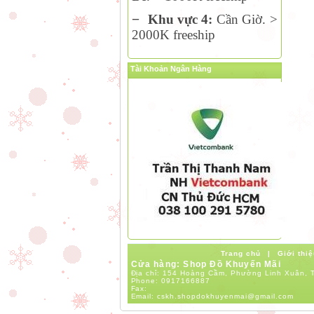
−
Khu vực 4:
Cần Giờ. >
2000K freeship
Tài Khoản Ngân Hàng
Trang chủ
|
Giới thiệ
Cửa hàng: Shop Đồ Khuyến Mãi
Địa chỉ: 154 Hoàng Cầm, Phường Linh Xuân, T
Phone:
0917166887
Fax:
Email:
cskh.shopdokhuyenmai@gmail.com