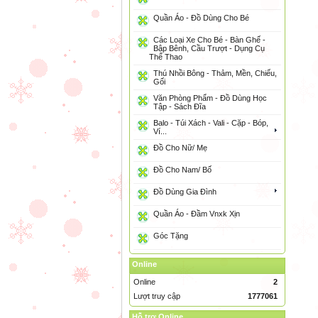
Quần Áo - Đồ Dùng Cho Bé
Các Loại Xe Cho Bé - Bàn Ghế -
Bập Bênh, Cầu Trượt - Dụng Cụ
Thể Thao
Thú Nhồi Bông - Thảm, Mền, Chiếu,
Gối
Văn Phòng Phẩm - Đồ Dùng Học
Tập - Sách Đĩa
Balo - Túi Xách - Vali - Cặp - Bóp,
Ví...
Đồ Cho Nữ/ Mẹ
Đồ Cho Nam/ Bố
Đồ Dùng Gia Đình
Quần Áo - Đầm Vnxk Xịn
Góc Tặng
Online
Online
2
Lượt truy cập
1777061
Hỗ trợ Online