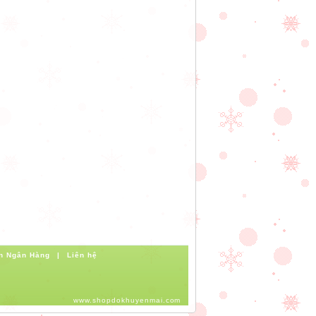
n Ngân Hàng
|
Liên hệ
www.shopdokhuyenmai.com