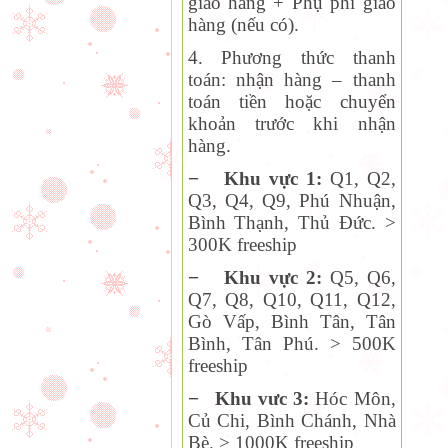
giao hàng + Phụ phí giao
hàng (nếu có).
4. Phương thức thanh
toán:
nhận hàng – thanh
toán tiền hoặc chuyển
khoản trước khi nhận
hàng.
−
Khu vực 1:
Q1, Q2,
Q
3, Q4, Q9, Phú Nhuận,
Bình Thạnh, Thủ Đức. >
300K freeship
−
Khu vực 2:
Q
5, Q6,
Q7, Q8, Q10, Q11, Q12,
Gò Vấp, Bình Tân, Tân
Bình, Tân Phú. > 500K
freeship
−
Khu vưc 3:
Hóc Môn,
Củ Chi, Bình Chánh, Nhà
Bè. > 1000K freeship