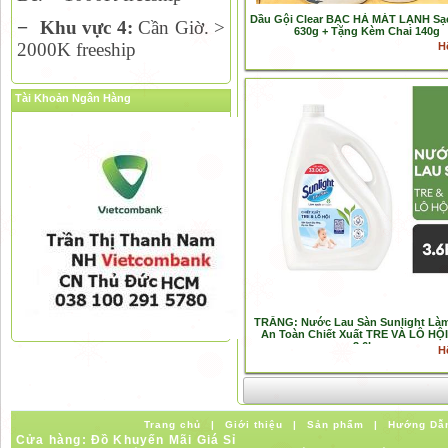
Dầu Gội Clear BẠC HÀ MÁT LẠNH Sạ
−
Khu vực 4:
Cần Giờ. >
630g + Tặng Kèm Chai 140g
2000K freeship
H
Tài Khoản Ngân Hàng
TRẮNG: Nước Lau Sàn Sunlight Là
An Toàn Chiết Xuất TRE VÀ LÔ HỘ
3.6kg
H
Trang chủ
|
Giới thiệu
|
Sản phẩm
|
Hướng Dẫ
Cửa hàng: Đồ Khuyến Mãi Giá Sỉ