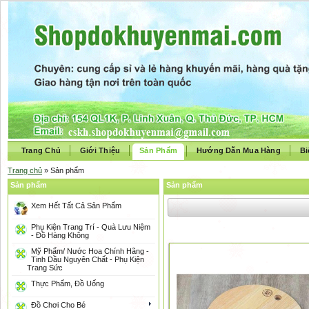
Trang Chủ
Giới Thiệu
Sản Phẩm
Hướng Dẫn Mua Hàng
Bi
Trang chủ
» Sản phẩm
Sản phẩm
Sản phẩm
Xem Hết Tất Cả Sản Phẩm
Phụ Kiện Trang Trí - Quà Lưu Niệm
- Đồ Hàng Không
Mỹ Phẩm/ Nước Hoa Chính Hãng -
Tinh Dầu Nguyên Chất - Phụ Kiện
Trang Sức
Thực Phẩm, Đồ Uống
Đồ Chơi Cho Bé