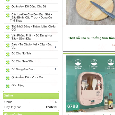
Quần Áo - Đồ Dùng Cho Bé
Các Loại Xe Cho Bé - Bàn Ghế -
Bập Bênh, Cầu Trượt - Dụng Cụ
Thể Thao
Thú Nhồi Bông - Thảm, Mền, Chiếu,
Gối
Văn Phòng Phẩm - Đồ Dùng Học
Thớt Gỗ Cao Su Trường Sơn Tròn
Tập - Sách Đĩa
Balo - Túi Xách - Vali - Cặp - Bóp,
H
Ví...
Đồ Cho Nữ/ Mẹ
Đồ Cho Nam/ Bố
Đồ Dùng Gia Đình
Quần Áo - Đầm Vnxk Xịn
Góc Tặng
Online
Online
5
Lượt truy cập
1778219
Hỗ trợ Online