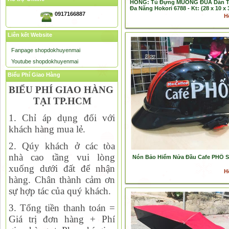
HỒNG: Tủ Đựng MUỖNG ĐŨA Dán 
Đa Năng Hokori 6788 - Kt: (28 x 10 x
0917166887
H
Liên kết Website
Fanpage shopdokhuyenmai
Youtube shopdokhuyenmai
Biểu Phí Giao Hàng
BIỂU PHÍ GIAO HÀNG
TẠI TP.HCM
1. Chỉ áp dụng đối với
khách hàng mua lẻ.
2. Qúy khách ở các tòa
nhà cao tầng vui lòng
Nón Bảo Hiểm Nửa Đầu Cafe PHỐ S
xuống dưới đất để nhận
H
hàng. Chân thành cảm ơn
sự hợp tác của quý khách.
3. Tổng tiền thanh toán =
Giá trị đơn hàng + Phí