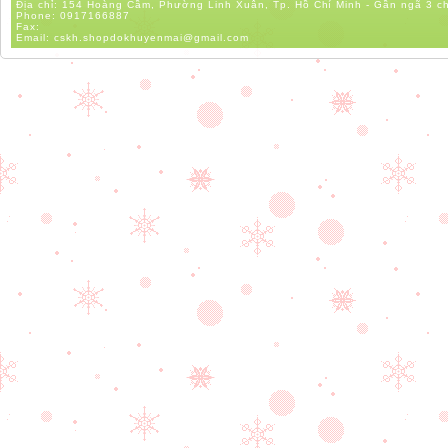
Địa chỉ: 154 Hoàng Cầm, Phường Linh Xuân, Tp. Hồ Chí Minh - Gần ngã 3 c
Phone:
0917166887
Fax:
Email:
cskh.shopdokhuyenmai@gmail.com