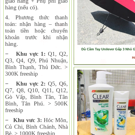
giao hàng + Phụ phí giao
hàng (nếu có).
4. Phương thức thanh
toán:
nhận hàng – thanh
toán tiền hoặc chuyển
khoản trước khi nhận
hàng.
Dù Cầm Tay Unilever Gấp 3 Nhỏ 
−
Khu vực 1:
Q1, Q2,
H
Q
3, Q4, Q9, Phú Nhuận,
Bình Thạnh, Thủ Đức. >
300K freeship
−
Khu vực 2:
Q
5, Q6,
Q7, Q8, Q10, Q11, Q12,
Gò Vấp, Bình Tân, Tân
Bình, Tân Phú. > 500K
freeship
−
Khu vưc 3:
Hóc Môn,
Củ Chi, Bình Chánh, Nhà
Bè. > 1000K freeship