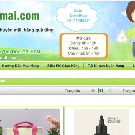
Hướng Dẫn Mua Hàng
Biểu Phí Giao Hàng
Tài Khoản Ngân Hàng
L
hẩm
41
Trang đầu
...
40
42
...
Trang c