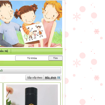
iên Hệ
uối
Sắp xếp theo
Mặc định