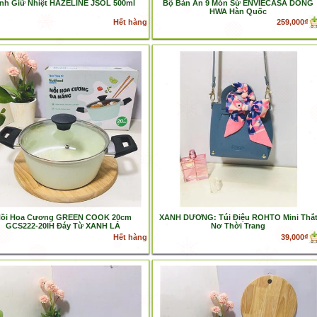
nh Giữ Nhiệt HAZELINE JSOL 500ml
Bộ Bàn Ăn 9 Món Sứ ENVIECASA DONG
HWA Hàn Quốc
Hết hàng
259,000₫
ồi Hoa Cương GREEN COOK 20cm
XANH DƯƠNG: Túi Điệu ROHTO Mini Thắ
GCS222-20IH Đáy Từ XANH LÁ
Nơ Thời Trang
Hết hàng
39,000₫