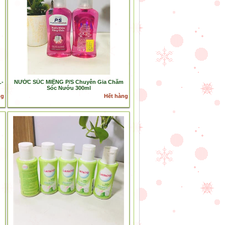
L-
NƯỚC SÚC MIỆNG P/S Chuyên Gia Chăm
Sóc Nướu 300ml
ng
Hết hàng