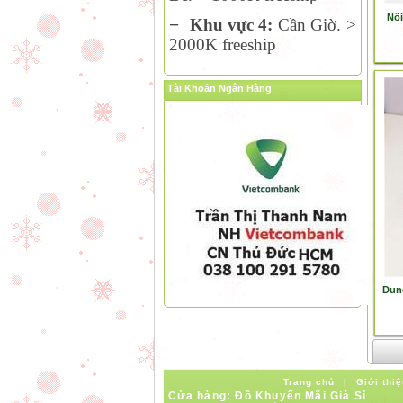
Nồi
−
Khu vực 4:
Cần Giờ. >
2000K freeship
Tài Khoản Ngân Hàng
Dun
Trang chủ
|
Giới thiệ
Cửa hàng: Đồ Khuyến Mãi Giá Sỉ