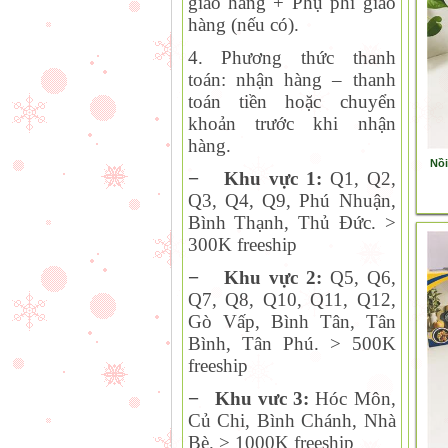
giao hàng + Phụ phí giao
hàng (nếu có).
4. Phương thức thanh
toán:
nhận hàng – thanh
toán tiền hoặc chuyển
khoản trước khi nhận
hàng.
Nồ
−
Khu vực 1:
Q1, Q2,
Q
3, Q4, Q9, Phú Nhuận,
Bình Thạnh, Thủ Đức. >
300K freeship
−
Khu vực 2:
Q
5, Q6,
Q7, Q8, Q10, Q11, Q12,
Gò Vấp, Bình Tân, Tân
Bình, Tân Phú. > 500K
freeship
−
Khu vưc 3:
Hóc Môn,
Củ Chi, Bình Chánh, Nhà
Bè. > 1000K freeship