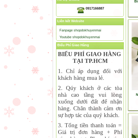
Bì
0917166887
Liên kết Website
Fanpage shopdokhuyenmai
Youtube shopdokhuyenmai
Biểu Phí Giao Hàng
BIỂU PHÍ GIAO HÀNG
TẠI TP.HCM
1. Chỉ áp dụng đối với
khách hàng mua lẻ.
2. Qúy khách ở các tòa
nhà cao tầng vui lòng
N
xuống dưới đất để nhận
hàng. Chân thành cảm ơn
sự hợp tác của quý khách.
3. Tổng tiền thanh toán =
Giá trị đơn hàng + Phí