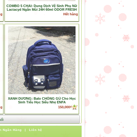
COMBO 5 CHAI: Dung Dịch Vệ Sinh Phụ Nữ
Lactacyd Ngăn Mùi 24H 60ml ODOR FRESH
ng
Hết hàng
XANH DƯƠNG: Balo CHỐNG GÙ Cho Học
Sinh Tiểu Học Siêu Nhẹ ENFA
ng
150,000₫
uối
n Ngân Hàng
|
Liên hệ