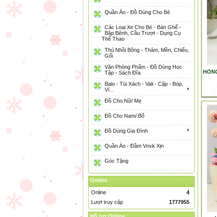
Quần Áo - Đồ Dùng Cho Bé
Các Loại Xe Cho Bé - Bàn Ghế -
Bập Bênh, Cầu Trượt - Dụng Cụ
Thể Thao
Thú Nhồi Bông - Thảm, Mền, Chiếu,
Gối
Văn Phòng Phẩm - Đồ Dùng Học
HỒNG
Tập - Sách Đĩa
Balo - Túi Xách - Vali - Cặp - Bóp,
Ví...
Đồ Cho Nữ/ Mẹ
Đồ Cho Nam/ Bố
Đồ Dùng Gia Đình
Quần Áo - Đầm Vnxk Xịn
Góc Tặng
Online
Online
4
Lượt truy cập
1777955
Hỗ trợ Online