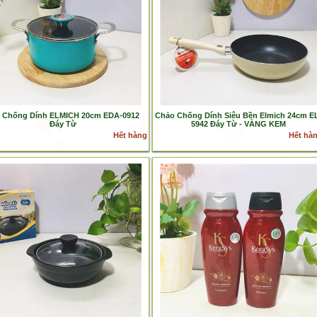
i Chống Dính ELMICH 20cm EDA-0912
Chảo Chống Dính Siêu Bền Elmich 24cm E
Đáy Từ
5942 Đáy Từ - VÀNG KEM
Hết hàng
Hết hà