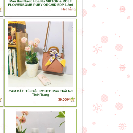
Mẫu thử Nước Hoa Nữ VIKTOR & ROLF
FLOWERBOMB RUBY ORCHID EDP 1.2ml
Hết hàng
t
CAM ĐẤT: Túi Điệu ROHTO Mini Thắt Nơ
Thời Trang
39,000₫