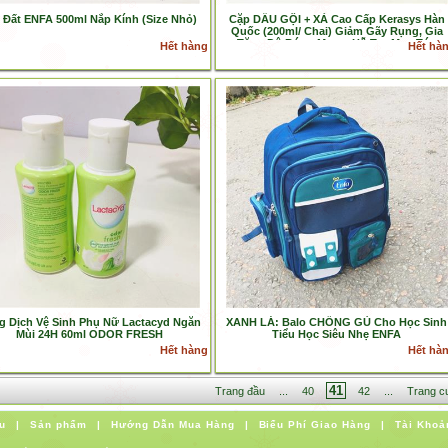
 Đất ENFA 500ml Nắp Kính (Size Nhỏ)
Cặp DẦU GỘI + XẢ Cao Cấp Kerasys Hàn
Quốc (200ml/ Chai) Giảm Gãy Rụng, Gia
Tăng Độ Bóng Mượt, Hỗ Trợ Mọc Tóc
Hết hàng
Hết hà
g Dịch Vệ Sinh Phụ Nữ Lactacyd Ngăn
XANH LÁ: Balo CHỐNG GÙ Cho Học Sinh
Mùi 24H 60ml ODOR FRESH
Tiểu Học Siêu Nhẹ ENFA
Hết hàng
Hết hà
41
Trang đầu
...
40
42
...
Trang c
u
|
Sản phẩm
|
Hướng Dẫn Mua Hàng
|
Biểu Phí Giao Hàng
|
Tài Khoả