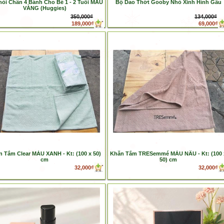
hòi Chân 4 Bánh Cho Bé 1 - 2 Tuổi MÀU
Bộ Dao Thớt Gooby Nhỏ Xinh Hình Gấu
VÀNG (Huggies)
350,000₫
134,000₫
189,000₫
69,000₫
 Tắm Clear MÀU XANH - Kt: (100 x 50)
Khăn Tắm TRESemmé MÀU NÂU - Kt: (100 
cm
50) cm
32,000₫
32,000₫