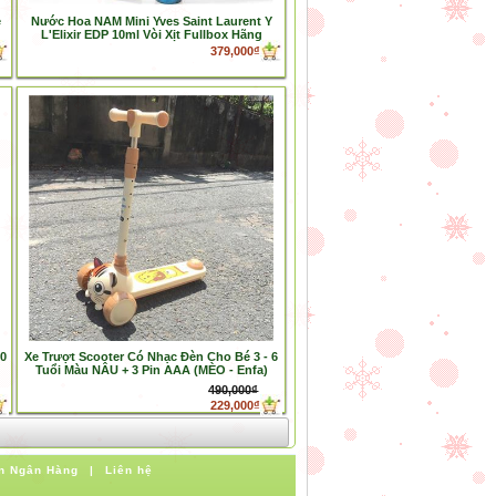
e
Nước Hoa NAM Mini Yves Saint Laurent Y
L'Elixir EDP 10ml Vòi Xịt Fullbox Hãng
379,000₫
10
Xe Trượt Scooter Có Nhạc Đèn Cho Bé 3 - 6
Tuổi Màu NÂU + 3 Pin AAA (MÈO - Enfa)
490,000₫
229,000₫
n Ngân Hàng
|
Liên hệ