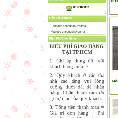
Xe C
0917166887
Liên kết Website
Fanpage shopdokhuyenmai
Youtube shopdokhuyenmai
Biểu Phí Giao Hàng
BIỂU PHÍ GIAO HÀNG
TẠI TP.HCM
1. Chỉ áp dụng đối với
khách hàng mua lẻ.
2. Qúy khách ở các tòa
nhà cao tầng vui lòng
Khăn
xuống dưới đất để nhận
hàng. Chân thành cảm ơn
sự hợp tác của quý khách.
3. Tổng tiền thanh toán =
Giá trị đơn hàng + Phí