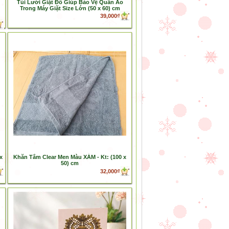
Túi Lưới Giặt Đồ Giúp Bảo Vệ Quần Áo
Trong Máy Giặt Size Lớn (50 x 60) cm
39,000₫
x
Khăn Tắm Clear Men Màu XÁM - Kt: (100 x
50) cm
32,000₫