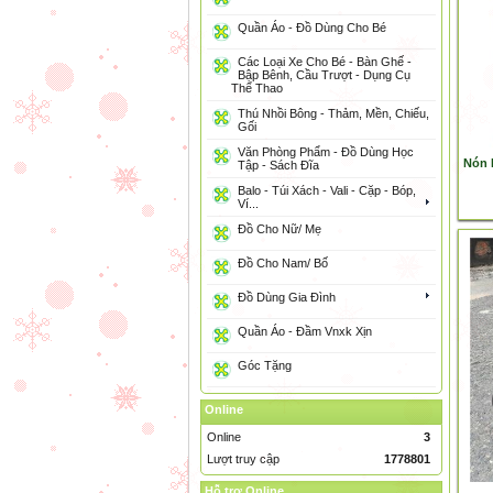
Quần Áo - Đồ Dùng Cho Bé
Các Loại Xe Cho Bé - Bàn Ghế -
Bập Bênh, Cầu Trượt - Dụng Cụ
Thể Thao
Thú Nhồi Bông - Thảm, Mền, Chiếu,
Gối
Văn Phòng Phẩm - Đồ Dùng Học
Nón 
Tập - Sách Đĩa
Balo - Túi Xách - Vali - Cặp - Bóp,
Ví...
Đồ Cho Nữ/ Mẹ
Đồ Cho Nam/ Bố
Đồ Dùng Gia Đình
Quần Áo - Đầm Vnxk Xịn
Góc Tặng
Online
Online
3
Lượt truy cập
1778801
Hỗ trợ Online