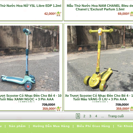
Thử Nước Hoa NỮ YSL Libre EDP 1.2ml
Mẫu Thử Nước Hoa NAM CHANEL Bleu d
Chanel L'Exclusif Parfum 1.5ml
42,000₫
69,000₫
ượt Scooter Có Nhạc Đèn Cho Bé 4 - 10
Xe Trượt Scooter Có Nhạc Đèn Cho Bé 4 - 
Tuổi Màu XANH NGỌC + 3 Pin AAA
Tuổi Màu VÀNG Ô LIU + 3 Pin AAA
(APTAMIL)
(APTAMIL)
709,000₫
709,000₫
359,000₫
359,000₫
1
2
3
4
...
Trang cuối
u
|
Sản phẩm
|
Hướng Dẫn Mua Hàng
|
Biểu Phí Giao Hàng
|
Tài Khoả