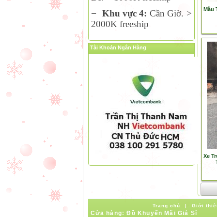
Mẫu 
−
Khu vực 4:
Cần Giờ. >
2000K freeship
Tài Khoản Ngân Hàng
Xe Tr
Trang chủ
|
Giới thiệ
Cửa hàng: Đồ Khuyến Mãi Giá Sỉ