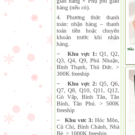
giao hàng + Phụ phí giao
hàng (nếu có).
4. Phương thức thanh
toán:
nhận hàng – thanh
toán tiền hoặc chuyển
khoản trước khi nhận
hàng.
Mẫu 
−
Khu vực 1:
Q1, Q2,
Q
3, Q4, Q9, Phú Nhuận,
Bình Thạnh, Thủ Đức. >
300K freeship
−
Khu vực 2:
Q
5, Q6,
Q7, Q8, Q10, Q11, Q12,
Gò Vấp, Bình Tân, Tân
Bình, Tân Phú. > 500K
freeship
−
Khu vưc 3:
Hóc Môn,
Củ Chi, Bình Chánh, Nhà
Bè. > 1000K freeship