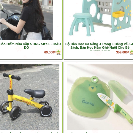
Bảo Hiểm Nửa Đầu STING Size L - MÀU
Bộ Bàn Học Đa Năng 3 Trong 1 Bảng Vẽ, G
ĐỎ
Sách, Bàn Học Kèm Ghế Ngồi Cho Bé
(UNICHARM)
69,000₫
359,000₫