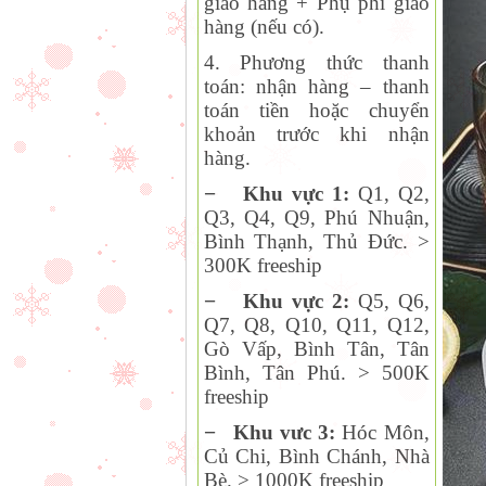
giao hàng + Phụ phí giao
hàng (nếu có).
4. Phương thức thanh
toán:
nhận hàng – thanh
toán tiền hoặc chuyển
khoản trước khi nhận
hàng.
−
Khu vực 1:
Q1, Q2,
Q
3, Q4, Q9, Phú Nhuận,
Bình Thạnh, Thủ Đức. >
300K freeship
−
Khu vực 2:
Q
5, Q6,
Q7, Q8, Q10, Q11, Q12,
Gò Vấp, Bình Tân, Tân
Bình, Tân Phú. > 500K
freeship
−
Khu vưc 3:
Hóc Môn,
Củ Chi, Bình Chánh, Nhà
Bè. > 1000K freeship