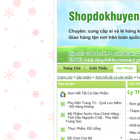
Trang Chủ
Giới Thiệu
Sản Phẩm
Trang chủ
»
Sản phẩm
»
Xem hết tất cả sản phẩm
» L
Sản phẩm
Chi ti
Ly T
Xem Hết Tất Cả Sản Phẩm
Phụ Kiện Trang Trí - Quà Lưu Niệm
- Đơn g
- Đồ Hàng Không
- Thành 
Mỹ Phẩm/ Nước Hoa Chính Hãng -
Tinh Dầu Nguyên Chất - Phụ Kiện
- Kích 
Trang Sức
- Khối l
Thực Phẩm, Đồ Uống
- Màu sắ
Đồ Chơi Cho Bé
- Dung t