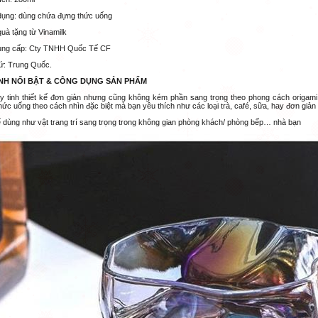
dụng: dùng chứa đựng thức uống
uà tặng từ Vinamilk
ung cấp: Cty TNHH Quốc Tế CF
xứ: Trung Quốc.
NH NỔI BẬT & CÔNG DỤNG SẢN PHẨM
y tinh thiết kế đơn giản nhưng cũng không kém phần sang trọng theo phong cách origami
ức uống theo cách nhìn đặc biệt mà bạn yêu thích như các loại trà, café,
sữa,
hay
đơn giản 
 dùng như vật trang trí sang trọng trong không gian phòng khách
/ phòng bếp…
nhà bạn