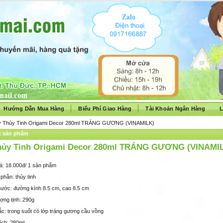
Hướng Dẫn Mua Hàng
Biểu Phí Giao Hàng
Tài Khoản Ngân Hàng
L
y Thủy Tinh Origami Decor 280ml TRÁNG GƯƠNG (VINAMILK)
ết sản phẩm
hủy Tinh Origami Decor 280ml TRÁNG GƯƠNG (VINAMI
iá: 18.000đ/ 1 sản phẩm
phần: thủy tinh
thước: đường kính 8.5 cm, cao 8.5 cm
ượng tịnh: 290g
c: trong suốt có lớp tráng gương cầu vồng
ích: 280ml