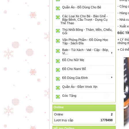
- Công 
Quần Áo - Đồ Dùng Cho Bé
- Hàng q
Các Loại Xe Cho Bé - Bàn Ghế -
Bập Bênh, Cầu Trượt - Dụng Cụ
- Nhà c
Thể Thao
- Xuất 
Thú Nhồi Bông - Thảm, Mền, Chiếu,
ĐẶC TÍ
Gối
+
LY
thủ
Văn Phòng Phẩm - Đồ Dùng Học
những th
Tập - Sách Đĩa
+ Có thể
Balo - Túi Xách - Vali - Cặp - Bóp,
Ví...
Đồ Cho Nữ/ Mẹ
Đồ Cho Nam/ Bố
Đồ Dùng Gia Đình
Quần Áo - Đầm Vnxk Xịn
Góc Tặng
Online
Online
2
Lượt truy cập
1778498
Hỗ trợ Online