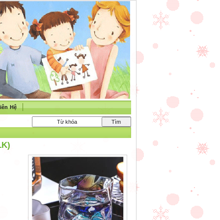
iên Hệ
LK)