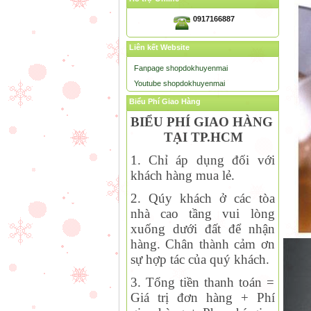
0917166887
Liên kết Website
Fanpage shopdokhuyenmai
Youtube shopdokhuyenmai
Biểu Phí Giao Hàng
BIỂU PHÍ GIAO HÀNG
TẠI TP.HCM
1. Chỉ áp dụng đối với
khách hàng mua lẻ.
2. Qúy khách ở các tòa
nhà cao tầng vui lòng
xuống dưới đất để nhận
hàng. Chân thành cảm ơn
sự hợp tác của quý khách.
3. Tổng tiền thanh toán =
Giá trị đơn hàng + Phí