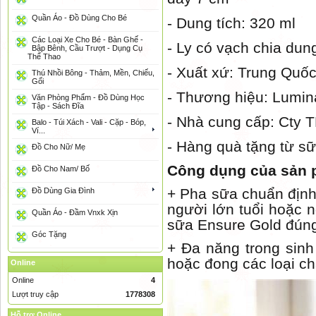
Quần Áo - Đồ Dùng Cho Bé
- Dung tích: 320 ml
Các Loại Xe Cho Bé - Bàn Ghế -
- Ly có vạch chia dun
Bập Bênh, Cầu Trượt - Dụng Cụ
Thể Thao
- Xuất xứ: Trung Quố
Thú Nhồi Bông - Thảm, Mền, Chiếu,
Gối
- Thương hiệu: Lumin
Văn Phòng Phẩm - Đồ Dùng Học
Tập - Sách Đĩa
- Nhà cung cấp: Cty 
Balo - Túi Xách - Vali - Cặp - Bóp,
Ví...
- Hàng quà tặng từ s
Đồ Cho Nữ/ Mẹ
Công dụng của sản
Đồ Cho Nam/ Bố
+ Pha sữa chuẩn định 
Đồ Dùng Gia Đình
người lớn tuổi hoặc 
Quần Áo - Đầm Vnxk Xịn
sữa Ensure Gold đúng
Góc Tặng
+ Đa năng trong sinh
hoặc đong các loại ch
Online
Online
4
Lượt truy cập
1778308
Hỗ trợ Online