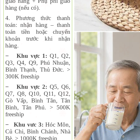
giao hàng + Phụ phí giao
hàng (nếu có).
4. Phương thức thanh
toán:
nhận hàng – thanh
toán tiền hoặc chuyển
khoản trước khi nhận
hàng.
−
Khu vực 1:
Q1, Q2,
Q
3, Q4, Q9, Phú Nhuận,
Bình Thạnh, Thủ Đức. >
300K freeship
−
Khu vực 2:
Q
5, Q6,
Q7, Q8, Q10, Q11, Q12,
Gò Vấp, Bình Tân, Tân
Bình, Tân Phú. > 500K
freeship
−
Khu vưc 3:
Hóc Môn,
Củ Chi, Bình Chánh, Nhà
Bè. > 1000K freeship