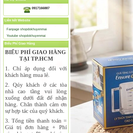
0917166887
Liên kết Website
Fanpage shopdokhuyenmai
Youtube shopdokhuyenmai
Biểu Phí Giao Hàng
BIỂU PHÍ GIAO HÀNG
TẠI TP.HCM
1. Chỉ áp dụng đối với
khách hàng mua lẻ.
2. Qúy khách ở các tòa
nhà cao tầng vui lòng
xuống dưới đất để nhận
hàng. Chân thành cảm ơn
sự hợp tác của quý khách.
3. Tổng tiền thanh toán =
Giá trị đơn hàng + Phí