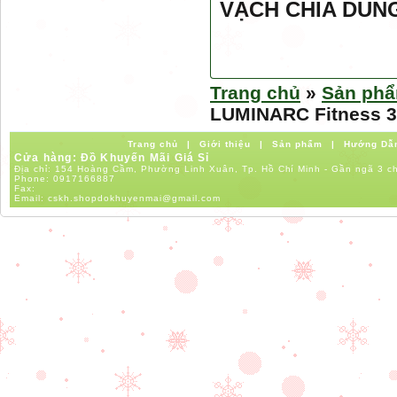
VẠCH CHIA DUNG
Trang chủ
»
Sản ph
LUMINARC Fitness 3
Trang chủ
|
Giới thiệu
|
Sản phẩm
|
Hướng Dẫ
Cửa hàng: Đồ Khuyến Mãi Giá Sỉ
Địa chỉ: 154 Hoàng Cầm, Phường Linh Xuân, Tp. Hồ Chí Minh - Gần ngã 3 c
Phone:
0917166887
Fax:
Email:
cskh.shopdokhuyenmai@gmail.com