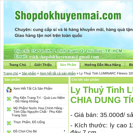
Trang Chủ
Giới Thiệu
Sản Phẩm
Hướng Dẫn Mua Hàng
Bi
Trang chủ
»
Sản phẩm
»
Xem hết tất cả sản phẩm
» Ly Thuỷ Tinh LUMINARC Fitness 3
Sản phẩm
Chi tiết sản phẩm
Ly Thuỷ Tinh
Xem Hết Tất Cả Sản Phẩm
CHIA DUNG TÍ
Phụ Kiện Trang Trí - Quà Lưu Niệm
- Đồ Hàng Không
Mỹ Phẩm/ Nước Hoa Chính Hãng -
Tinh Dầu Nguyên Chất - Phụ Kiện
- Giá bán: 35.000đ/
Trang Sức
Thực Phẩm, Đồ Uống
- Kích thước: ly cao
đáy 7 cm
Đồ Chơi Cho Bé