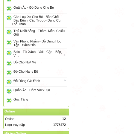
Quần Áo - Đồ Dùng Cho Bé
Các Loại Xe Cho Bé - Bàn Ghế -
Bập Bênh, Cầu Trượt - Dụng Cụ
Thể Thao
Thú Nhồi Bông - Thảm, Mền, Chiếu,
Gối
Văn Phòng Phẩm - Đồ Dùng Học
Tập - Sách Đĩa
Balo - Túi Xách - Vali - Cặp - Bóp,
Ví...
Đồ Cho Nữ/ Mẹ
Đồ Cho Nam/ Bố
Đồ Dùng Gia Đình
Quần Áo - Đầm Vnxk Xịn
Góc Tặng
Online
Online
12
Lượt truy cập
1778472
Hỗ trợ Online