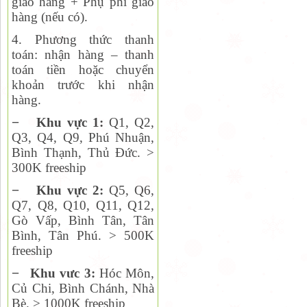
giao hàng + Phụ phí giao
hàng (nếu có).
4. Phương thức thanh
toán:
nhận hàng – thanh
toán tiền hoặc chuyển
khoản trước khi nhận
hàng.
−
Khu vực 1:
Q1, Q2,
Q
3, Q4, Q9, Phú Nhuận,
Bình Thạnh, Thủ Đức. >
300K freeship
−
Khu vực 2:
Q
5, Q6,
Q7, Q8, Q10, Q11, Q12,
Gò Vấp, Bình Tân, Tân
Bình, Tân Phú. > 500K
freeship
−
Khu vưc 3:
Hóc Môn,
Củ Chi, Bình Chánh, Nhà
Bè. > 1000K freeship