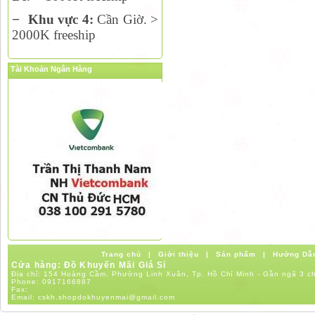
−
Khu vực 4:
Cần Giờ. >
2000K freeship
Tài Khoản Ngân Hàng
Trang chủ
|
Giới thiệu
|
Sản phẩm
|
Hướng Dẫ
Cửa hàng: Đồ Khuyến Mãi Giá Sỉ
Địa chỉ: 154 Hoàng Cầm, Phường Linh Xuân, Tp. Hồ Chí Minh - Gần ngã 3 c
Phone:
0917166887
Fax:
Email:
cskh.shopdokhuyenmai@gmail.com