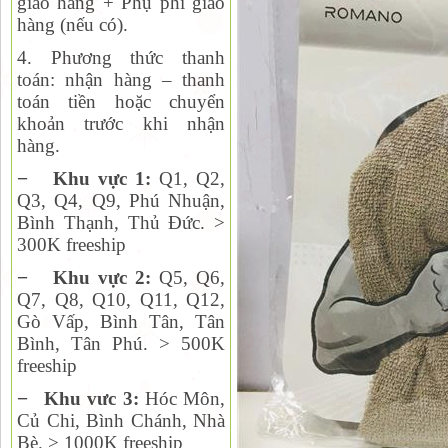
giao hàng + Phụ phí giao
hàng (nếu có).
4. Phương thức thanh
toán:
nhận hàng – thanh
toán tiền hoặc chuyển
khoản trước khi nhận
hàng.
−
Khu vực 1:
Q1, Q2,
Q
3, Q4, Q9, Phú Nhuận,
Bình Thạnh, Thủ Đức. >
300K freeship
−
Khu vực 2:
Q
5, Q6,
Q7, Q8, Q10, Q11, Q12,
Gò Vấp, Bình Tân, Tân
Bình, Tân Phú. > 500K
freeship
−
Khu vưc 3:
Hóc Môn,
Củ Chi, Bình Chánh, Nhà
Bè. > 1000K freeship