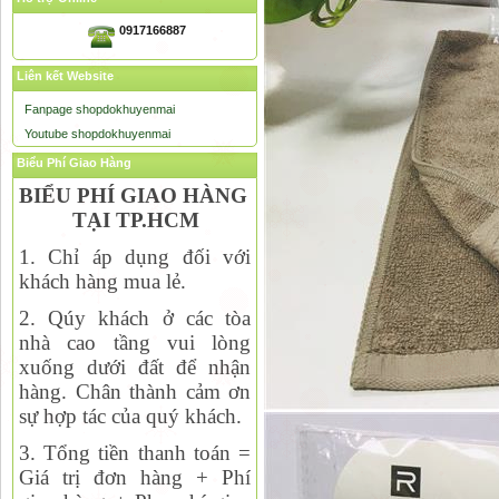
0917166887
Liên kết Website
Fanpage shopdokhuyenmai
Youtube shopdokhuyenmai
Biểu Phí Giao Hàng
BIỂU PHÍ GIAO HÀNG
TẠI TP.HCM
1. Chỉ áp dụng đối với
khách hàng mua lẻ.
2. Qúy khách ở các tòa
nhà cao tầng vui lòng
xuống dưới đất để nhận
hàng. Chân thành cảm ơn
sự hợp tác của quý khách.
3. Tổng tiền thanh toán =
Giá trị đơn hàng + Phí