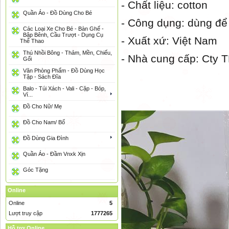
- Chất liệu: cotton
Quần Áo - Đồ Dùng Cho Bé
- Công dụng: dùng để 
Các Loại Xe Cho Bé - Bàn Ghế -
Bập Bênh, Cầu Trượt - Dụng Cụ
- Xuất xứ: Việt Nam
Thể Thao
Thú Nhồi Bông - Thảm, Mền, Chiếu,
- Nhà cung cấp: Cty
Gối
Văn Phòng Phẩm - Đồ Dùng Học
Tập - Sách Đĩa
Balo - Túi Xách - Vali - Cặp - Bóp,
Ví...
Đồ Cho Nữ/ Mẹ
Đồ Cho Nam/ Bố
Đồ Dùng Gia Đình
Quần Áo - Đầm Vnxk Xịn
Góc Tặng
Online
Online
5
Lượt truy cập
1777265
Hỗ trợ Online