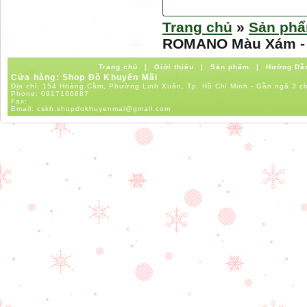
Trang chủ
»
Sản ph
ROMANO Màu Xám - K
Trang chủ
|
Giới thiệu
|
Sản phẩm
|
Hướng Dẫ
Cửa hàng: Shop Đồ Khuyến Mãi
Địa chỉ: 154 Hoàng Cầm, Phường Linh Xuân, Tp. Hồ Chí Minh - Gần ngã 3 c
Phone:
0917166887
Fax:
Email:
cskh.shopdokhuyenmai@gmail.com