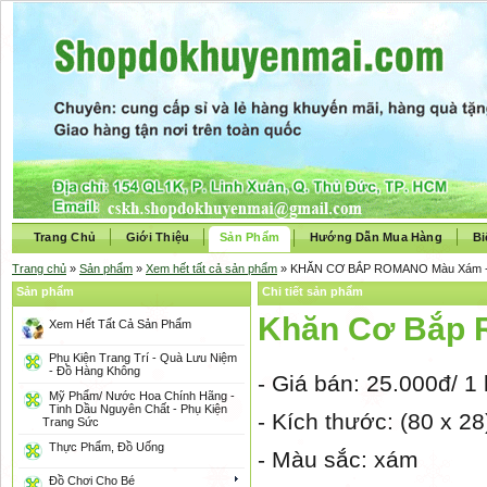
Trang Chủ
Giới Thiệu
Sản Phẩm
Hướng Dẫn Mua Hàng
Bi
Trang chủ
»
Sản phẩm
»
Xem hết tất cả sản phẩm
» KHĂN CƠ BẮP ROMANO Màu Xám - K
Sản phẩm
Chi tiết sản phẩm
Khăn Cơ Bắp 
Xem Hết Tất Cả Sản Phẩm
Phụ Kiện Trang Trí - Quà Lưu Niệm
- Đồ Hàng Không
- Giá bán: 25.000đ/ 1
Mỹ Phẩm/ Nước Hoa Chính Hãng -
Tinh Dầu Nguyên Chất - Phụ Kiện
- Kích thước: (80 x 2
Trang Sức
Thực Phẩm, Đồ Uống
- Màu sắc: xám
Đồ Chơi Cho Bé