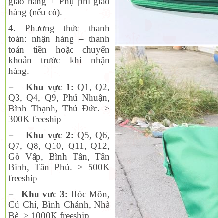
giao hàng + Phụ phí giao
hàng (nếu có).
4. Phương thức thanh
toán:
nhận hàng – thanh
toán tiền hoặc chuyển
khoản trước khi nhận
hàng.
−
Khu vực 1:
Q1, Q2,
Q
3, Q4, Q9, Phú Nhuận,
Bình Thạnh, Thủ Đức. >
300K freeship
−
Khu vực 2:
Q
5, Q6,
Q7, Q8, Q10, Q11, Q12,
Gò Vấp, Bình Tân, Tân
Bình, Tân Phú. > 500K
freeship
−
Khu vưc 3:
Hóc Môn,
Củ Chi, Bình Chánh, Nhà
Bè. > 1000K freeship