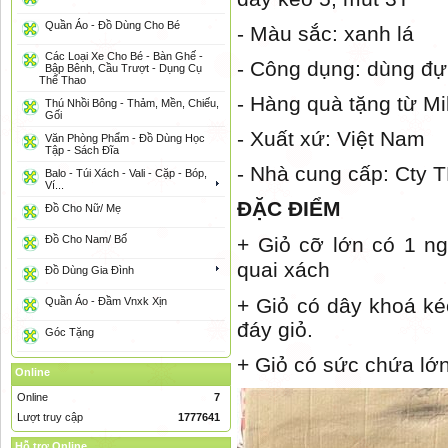
Quần Áo - Đồ Dùng Cho Bé
- Màu sắc: xanh lá
Các Loại Xe Cho Bé - Bàn Ghế -
- Công dụng: dùng đựn
Bập Bênh, Cầu Trượt - Dụng Cụ
Thể Thao
- Hàng quà tặng từ Mi
Thú Nhồi Bông - Thảm, Mền, Chiếu,
Gối
- Xuất xứ: Việt Nam
Văn Phòng Phẩm - Đồ Dùng Học
Tập - Sách Đĩa
- Nhà cung cấp: Cty
Balo - Túi Xách - Vali - Cặp - Bóp,
Ví...
ĐẶC ĐIỂM
Đồ Cho Nữ/ Mẹ
Đồ Cho Nam/ Bố
+ Giỏ cỡ lớn có 1 ng
quai xách
Đồ Dùng Gia Đình
+ Giỏ có dây khoá ké
Quần Áo - Đầm Vnxk Xịn
đáy giỏ.
Góc Tặng
+ Giỏ có sức chứa lớ
Online
Online
7
Lượt truy cập
1777641
Hỗ trợ Online