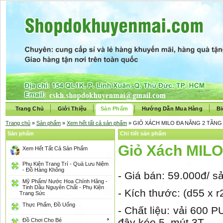
Trang Chủ
Giới Thiệu
Sản Phẩm
Hướng Dẫn Mua Hàng
Bi
Trang chủ
»
Sản phẩm
»
Xem hết tất cả sản phẩm
» GIỎ XÁCH MILO ĐA NĂNG 2 TẦNG 
Sản phẩm
Chi tiết sản phẩm
Giỏ Xách MILO
Xem Hết Tất Cả Sản Phẩm
Phụ Kiện Trang Trí - Quà Lưu Niệm
- Đồ Hàng Không
- Giá bán: 59.000đ/ 
Mỹ Phẩm/ Nước Hoa Chính Hãng -
Tinh Dầu Nguyên Chất - Phụ Kiện
- Kích thước: (d55 x 
Trang Sức
Thực Phẩm, Đồ Uống
- Chất liệu: vải 600 P
đây kéo 5, mút 3T
Đồ Chơi Cho Bé