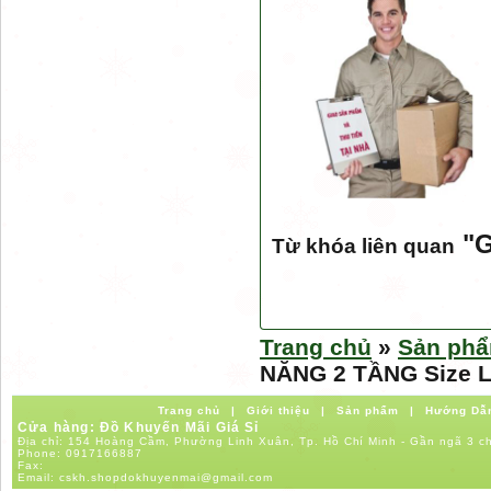
"
G
Từ khóa liên quan
Trang chủ
»
Sản ph
NĂNG 2 TẦNG Size 
Trang chủ
|
Giới thiệu
|
Sản phẩm
|
Hướng Dẫ
Cửa hàng: Đồ Khuyến Mãi Giá Sỉ
Địa chỉ: 154 Hoàng Cầm, Phường Linh Xuân, Tp. Hồ Chí Minh - Gần ngã 3 c
Phone:
0917166887
Fax:
Email:
cskh.shopdokhuyenmai@gmail.com