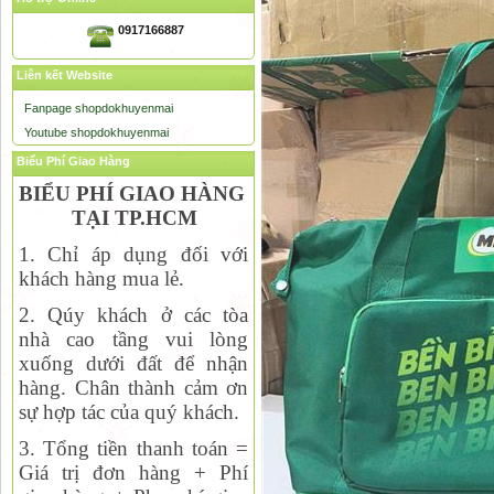
0917166887
Liên kết Website
Fanpage shopdokhuyenmai
Youtube shopdokhuyenmai
Biểu Phí Giao Hàng
BIỂU PHÍ GIAO HÀNG
TẠI TP.HCM
1. Chỉ áp dụng đối với
khách hàng mua lẻ.
2. Qúy khách ở các tòa
nhà cao tầng vui lòng
xuống dưới đất để nhận
hàng. Chân thành cảm ơn
sự hợp tác của quý khách.
3. Tổng tiền thanh toán =
Giá trị đơn hàng + Phí