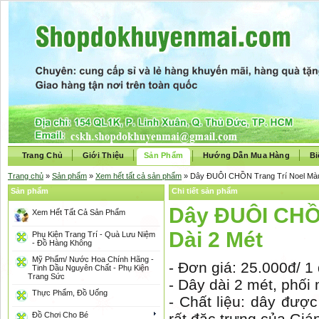
Trang Chủ
Giới Thiệu
Sản Phẩm
Hướng Dẫn Mua Hàng
Bi
Trang chủ
»
Sản phẩm
»
Xem hết tất cả sản phẩm
» Dây ĐUÔI CHỒN Trang Trí Noel Mà
Sản phẩm
Chi tiết sản phẩm
Dây ĐUÔI CHỒ
Xem Hết Tất Cả Sản Phẩm
Dài 2 Mét
Phụ Kiện Trang Trí - Quà Lưu Niệm
- Đồ Hàng Không
Mỹ Phẩm/ Nước Hoa Chính Hãng -
- Đơn giá: 25.000đ/ 1 
Tinh Dầu Nguyên Chất - Phụ Kiện
Trang Sức
- Dây dài 2 mét, phối
Thực Phẩm, Đồ Uống
- Chất liệu: dây đượ
Đồ Chơi Cho Bé
rất đặc trưng của Giá