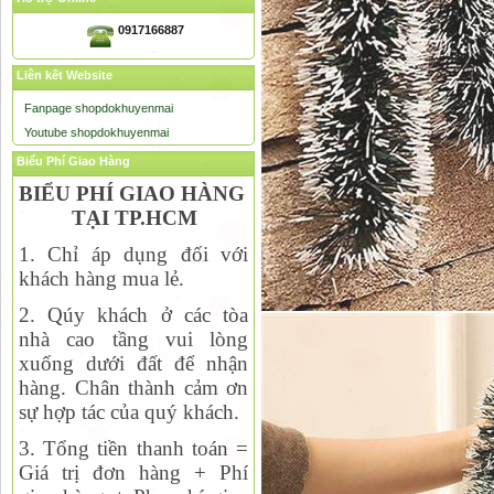
0917166887
Liên kết Website
Fanpage shopdokhuyenmai
Youtube shopdokhuyenmai
Biểu Phí Giao Hàng
BIỂU PHÍ GIAO HÀNG
TẠI TP.HCM
1. Chỉ áp dụng đối với
khách hàng mua lẻ.
2. Qúy khách ở các tòa
nhà cao tầng vui lòng
xuống dưới đất để nhận
hàng. Chân thành cảm ơn
sự hợp tác của quý khách.
3. Tổng tiền thanh toán =
Giá trị đơn hàng + Phí