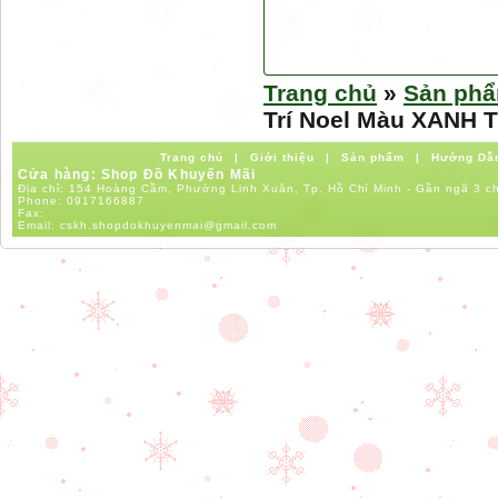
Trang chủ
»
Sản ph
Trí Noel Màu XANH 
Trang chủ
|
Giới thiệu
|
Sản phẩm
|
Hướng Dẫ
Cửa hàng: Shop Đồ Khuyến Mãi
Địa chỉ: 154 Hoàng Cầm, Phường Linh Xuân, Tp. Hồ Chí Minh - Gần ngã 3 c
Phone:
0917166887
Fax:
Email:
cskh.shopdokhuyenmai@gmail.com