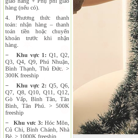
giao hàng + Phụ phí giao
hàng (nếu có).
4. Phương thức thanh
toán:
nhận hàng – thanh
toán tiền hoặc chuyển
khoản trước khi nhận
hàng.
−
Khu vực 1:
Q1, Q2,
Q
3, Q4, Q9, Phú Nhuận,
Bình Thạnh, Thủ Đức. >
300K freeship
−
Khu vực 2:
Q
5, Q6,
Q7, Q8, Q10, Q11, Q12,
Gò Vấp, Bình Tân, Tân
Bình, Tân Phú. > 500K
freeship
−
Khu vưc 3:
Hóc Môn,
Củ Chi, Bình Chánh, Nhà
Bè. > 1000K freeship