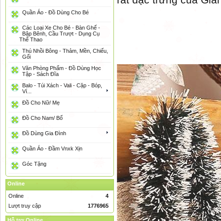
Quần Áo - Đồ Dùng Cho Bé
Các Loại Xe Cho Bé - Bàn Ghế -
Bập Bênh, Cầu Trượt - Dụng Cụ
Thể Thao
Thú Nhồi Bông - Thảm, Mền, Chiếu,
Gối
Văn Phòng Phẩm - Đồ Dùng Học
Tập - Sách Đĩa
Balo - Túi Xách - Vali - Cặp - Bóp,
Ví...
Đồ Cho Nữ/ Mẹ
Đồ Cho Nam/ Bố
Đồ Dùng Gia Đình
Quần Áo - Đầm Vnxk Xịn
Góc Tặng
Online
Online
4
Lượt truy cập
1776965
Hỗ trợ Online