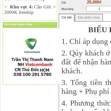
25,000₫
Giá
−
Khu vực 4:
Cần Giờ. >
Mua hàng
2000K freeship
Chi tiết
Sản phẩm khác
Tài Khoản Ngân Hàng
BIỂU 
1. Chỉ áp dụng
2. Qúy khách ở 
đất để nhận hà
khách.
3. Tổng tiền t
hàng + Phụ phí 
4. Phương thức