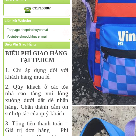
0917166887
Liên kết Website
Fanpage shopdokhuyenmai
Youtube shopdokhuyenmai
Biểu Phí Giao Hàng
BIỂU PHÍ GIAO HÀNG
TẠI TP.HCM
1. Chỉ áp dụng đối với
khách hàng mua lẻ.
2. Qúy khách ở các tòa
nhà cao tầng vui lòng
xuống dưới đất để nhận
hàng. Chân thành cảm ơn
sự hợp tác của quý khách.
3. Tổng tiền thanh toán =
Giá trị đơn hàng + Phí