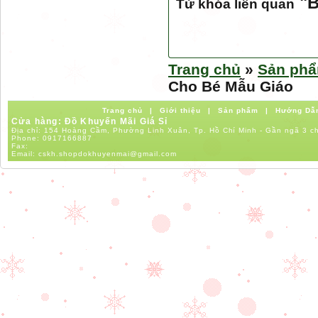
"
B
Từ khóa liên quan
Trang chủ
»
Sản ph
Cho Bé Mẫu Giáo
Trang chủ
|
Giới thiệu
|
Sản phẩm
|
Hướng Dẫ
Cửa hàng: Đồ Khuyến Mãi Giá Sỉ
Địa chỉ: 154 Hoàng Cầm, Phường Linh Xuân, Tp. Hồ Chí Minh - Gần ngã 3 c
Phone:
0917166887
Fax:
Email:
cskh.shopdokhuyenmai@gmail.com