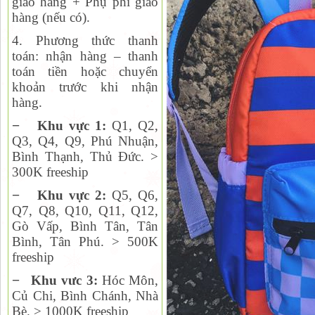
giao hàng + Phụ phí giao
hàng (nếu có).
4. Phương thức thanh
toán:
nhận hàng – thanh
toán tiền hoặc chuyển
khoản trước khi nhận
hàng.
−
Khu vực 1:
Q1, Q2,
Q
3, Q4, Q9, Phú Nhuận,
Bình Thạnh, Thủ Đức. >
300K freeship
−
Khu vực 2:
Q
5, Q6,
Q7, Q8, Q10, Q11, Q12,
Gò Vấp, Bình Tân, Tân
Bình, Tân Phú. > 500K
freeship
−
Khu vưc 3:
Hóc Môn,
Củ Chi, Bình Chánh, Nhà
Bè. > 1000K freeship