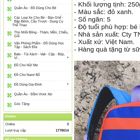
- Khối lượng tịnh: 250
Quần Áo - Đồ Dùng Cho Bé
- Màu sắc: đỏ xanh.
Các Loại Xe Cho Bé - Bàn Ghế -
- Số ngăn: 5
Bập Bênh, Cầu Trượt - Dụng Cụ
Thể Thao
- Độ tuổi phù hợp: bé
Thú Nhồi Bông - Thảm, Mền, Chiếu,
- Nhà sản xuất: Cty 
Gối
- Xuất xứ: Việt Nam.
Văn Phòng Phẩm - Đồ Dùng Học
Tập - Sách Đĩa
- Hàng quà tặng từ sữ
Balo - Túi Xách - Vali - Cặp - Bóp,
Ví...
Đồ Cho Nữ/ Mẹ
Đồ Cho Nam/ Bố
Đồ Dùng Gia Đình
Quần Áo - Đầm Vnxk Xịn
Góc Tặng
Online
Online
3
Lượt truy cập
1778014
Hỗ trợ Online