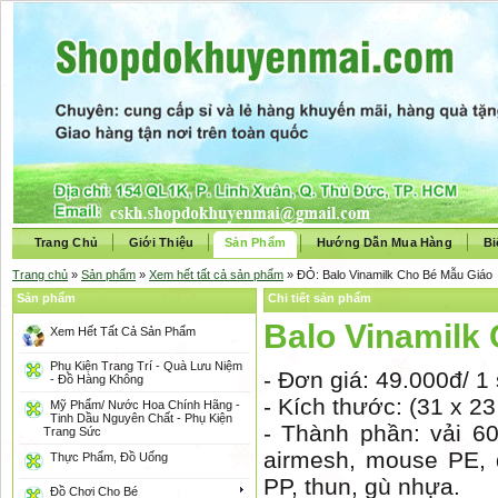
Trang Chủ
Giới Thiệu
Sản Phẩm
Hướng Dẫn Mua Hàng
Bi
Trang chủ
»
Sản phẩm
»
Xem hết tất cả sản phẩm
» ĐỎ: Balo Vinamilk Cho Bé Mẫu Giáo
Sản phẩm
Chi tiết sản phẩm
Balo Vinamilk
Xem Hết Tất Cả Sản Phẩm
Phụ Kiện Trang Trí - Quà Lưu Niệm
- Đơn giá: 49.000đ/ 1
- Đồ Hàng Không
- Kích thước: (31 x 2
Mỹ Phẩm/ Nước Hoa Chính Hãng -
Tinh Dầu Nguyên Chất - Phụ Kiện
- Thành phần: vải 60
Trang Sức
airmesh, mouse PE, d
Thực Phẩm, Đồ Uống
PP, thun, gù nhựa.
Đồ Chơi Cho Bé