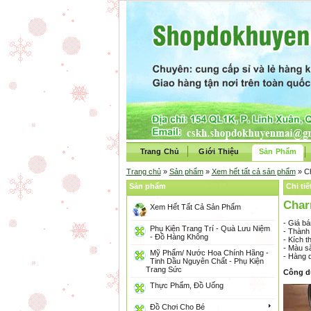
Trang Chủ
Giới Thiệu
Sản Phẩm
Trang chủ
»
Sản phẩm
»
Xem hết tất cả sản phẩm
» C
Sản phẩm
Chi ti
Char
Xem Hết Tất Cả Sản Phẩm
- Giá b
Phụ Kiện Trang Trí - Quà Lưu Niệm
- Thành 
- Đồ Hàng Không
- Kích t
- Màu s
Mỹ Phẩm/ Nước Hoa Chính Hãng -
- Hàng 
Tinh Dầu Nguyên Chất - Phụ Kiện
Trang Sức
Công d
Thực Phẩm, Đồ Uống
Đồ Chơi Cho Bé