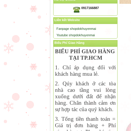
0917166887
Liên kết Website
Fanpage shopdokhuyenmai
Youtube shopdokhuyenmai
Biểu Phí Giao Hàng
BIỂU PHÍ GIAO HÀNG
TẠI TP.HCM
1. Chỉ áp dụng đối với
khách hàng mua lẻ.
2. Qúy khách ở các tòa
nhà cao tầng vui lòng
xuống dưới đất để nhận
hàng. Chân thành cảm ơn
sự hợp tác của quý khách.
3. Tổng tiền thanh toán =
Giá trị đơn hàng + Phí