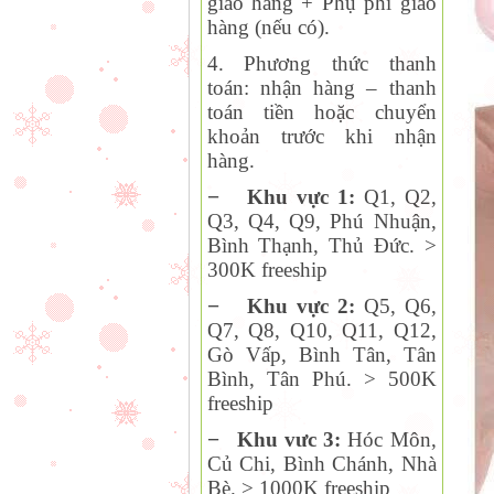
giao hàng + Phụ phí giao
hàng (nếu có).
4. Phương thức thanh
toán:
nhận hàng – thanh
toán tiền hoặc chuyển
khoản trước khi nhận
hàng.
−
Khu vực 1:
Q1, Q2,
Q
3, Q4, Q9, Phú Nhuận,
Bình Thạnh, Thủ Đức. >
300K freeship
−
Khu vực 2:
Q
5, Q6,
Q7, Q8, Q10, Q11, Q12,
Gò Vấp, Bình Tân, Tân
Bình, Tân Phú. > 500K
freeship
−
Khu vưc 3:
Hóc Môn,
Củ Chi, Bình Chánh, Nhà
Bè. > 1000K freeship