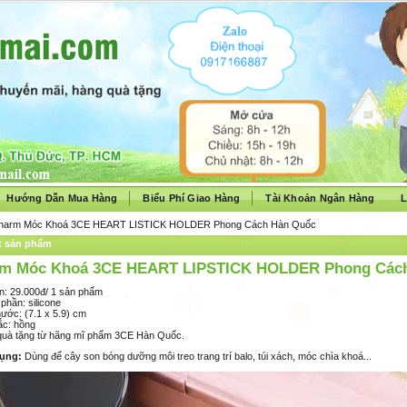
Hướng Dẫn Mua Hàng
Biểu Phí Giao Hàng
Tài Khoản Ngân Hàng
L
harm Móc Khoá 3CE HEART LISTICK HOLDER Phong Cách Hàn Quốc
ết sản phẩm
m Móc Khoá 3CE HEART LIPSTICK HOLDER Phong Các
án: 29.000đ/ 1 sản phẩm
phần: silicone
hước: (7.1 x 5.9) cm
ắc: hồng
quà tặng từ hãng mĩ phẩm 3CE Hàn Quốc.
ụng
:
Dùng để cây son bóng dưỡng môi treo trang trí balo, túi xách, móc chìa khoá...