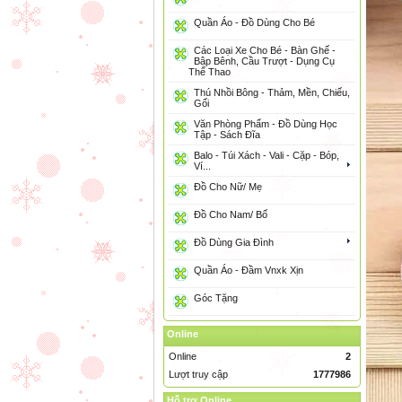
Quần Áo - Đồ Dùng Cho Bé
Các Loại Xe Cho Bé - Bàn Ghế -
Bập Bênh, Cầu Trượt - Dụng Cụ
Thể Thao
Thú Nhồi Bông - Thảm, Mền, Chiếu,
Gối
Văn Phòng Phẩm - Đồ Dùng Học
Tập - Sách Đĩa
Balo - Túi Xách - Vali - Cặp - Bóp,
Ví...
Đồ Cho Nữ/ Mẹ
Đồ Cho Nam/ Bố
Đồ Dùng Gia Đình
Quần Áo - Đầm Vnxk Xịn
Góc Tặng
Online
Online
2
Lượt truy cập
1777986
Hỗ trợ Online