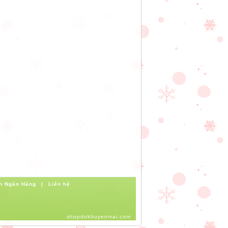
n Ngân Hàng
|
Liên hệ
shopdokhuyenmai.com