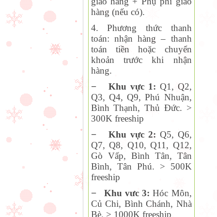
giao hàng + Phụ phí giao
hàng (nếu có).
4. Phương thức thanh
toán:
nhận hàng – thanh
toán tiền hoặc chuyển
khoản trước khi nhận
hàng.
−
Khu vực 1:
Q1, Q2,
Q
3, Q4, Q9, Phú Nhuận,
Bình Thạnh, Thủ Đức. >
300K freeship
−
Khu vực 2:
Q
5, Q6,
Q7, Q8, Q10, Q11, Q12,
Gò Vấp, Bình Tân, Tân
Bình, Tân Phú. > 500K
freeship
−
Khu vưc 3:
Hóc Môn,
Củ Chi, Bình Chánh, Nhà
Bè. > 1000K freeship