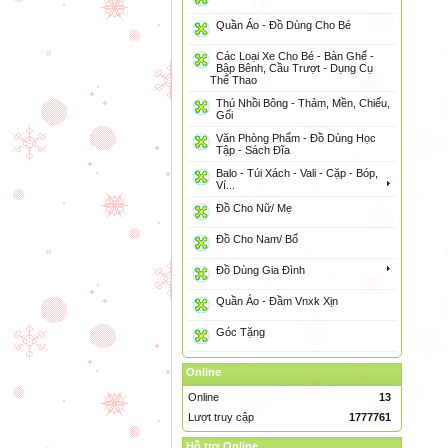
Quần Áo - Đồ Dùng Cho Bé
Các Loại Xe Cho Bé - Bàn Ghế -
Bập Bênh, Cầu Trượt - Dụng Cụ
Thể Thao
Thú Nhồi Bông - Thảm, Mền, Chiếu,
Gối
Văn Phòng Phẩm - Đồ Dùng Học
Tập - Sách Đĩa
Balo - Túi Xách - Vali - Cặp - Bóp,
Ví...
Đồ Cho Nữ/ Mẹ
Đồ Cho Nam/ Bố
Đồ Dùng Gia Đình
Quần Áo - Đầm Vnxk Xịn
Góc Tặng
Online
Online
13
Lượt truy cập
1777761
Hỗ trợ Online