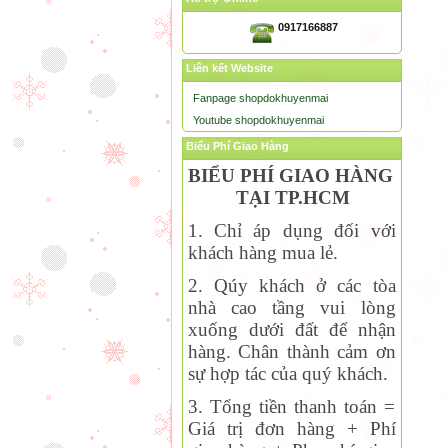
0917166887
Liên kết Website
Fanpage shopdokhuyenmai
Youtube shopdokhuyenmai
Biểu Phí Giao Hàng
BIỂU PHÍ GIAO HÀNG
TẠI TP.HCM
1. Chỉ áp dụng đối với
khách hàng mua lẻ.
2. Qúy khách ở các tòa
nhà cao tầng vui lòng
xuống dưới đất để nhận
hàng. Chân thành cảm ơn
sự hợp tác của quý khách.
3. Tổng tiền thanh toán =
Giá trị đơn hàng + Phí