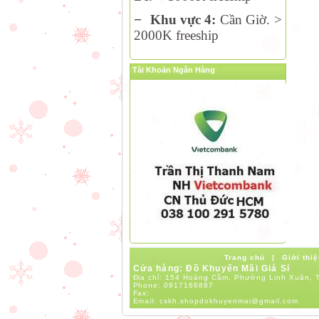
−
Khu vực 4:
Cần Giờ. >
2000K freeship
Tài Khoản Ngân Hàng
Trang chủ
|
Giới thiệ
Cửa hàng: Đồ Khuyến Mãi Giá Sỉ
Địa chỉ: 154 Hoàng Cầm, Phường Linh Xuân, T
Phone:
0917166887
Fax:
Email:
cskh.shopdokhuyenmai@gmail.com