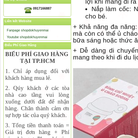
lợi khi mang đi r
Nắp làm cốc: Nắ
0917166887
cho bé.
Liên kết Website
+
Khả năng đa năng: 
Fanpage shopdokhuyenmai
mà còn có thể ủ cháo 
Youtube shopdokhuyenmai
bữa sáng hoặc thức ăn
Biểu Phí Giao Hàng
+
Dễ dàng di chuyển
BIỂU PHÍ GIAO HÀNG
mang theo khi đi du lị
TẠI TP.HCM
1. Chỉ áp dụng đối với
khách hàng mua lẻ.
2. Qúy khách ở các tòa
nhà cao tầng vui lòng
xuống dưới đất để nhận
hàng. Chân thành cảm ơn
sự hợp tác của quý khách.
3. Tổng tiền thanh toán =
Giá trị đơn hàng + Phí