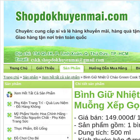
Trang Chủ
Giới Thiệu
Sản Phẩm
Hướng Dẫn Mua Hàng
Bi
Trang chủ
»
Sản phẩm
»
Xem hết tất cả sản phẩm
» Bình Giữ Nhiệt Ủ Cháo Green Coo
Sản phẩm
Chi tiết sản phẩm
Bình Giữ Nhiệ
Xem Hết Tất Cả Sản Phẩm
Muỗng Xếp Gọ
Phụ Kiện Trang Trí - Quà Lưu Niệm
- Đồ Hàng Không
Mỹ Phẩm/ Nước Hoa Chính Hãng -
- Giá bán: 149.000đ/
Tinh Dầu Nguyên Chất - Phụ Kiện
Trang Sức
- Sản phẩm gồm: 1 b
Thực Phẩm, Đồ Uống
- Dung tích: 500 ml
Đồ Chơi Cho Bé
- Kích thước hộp đựng