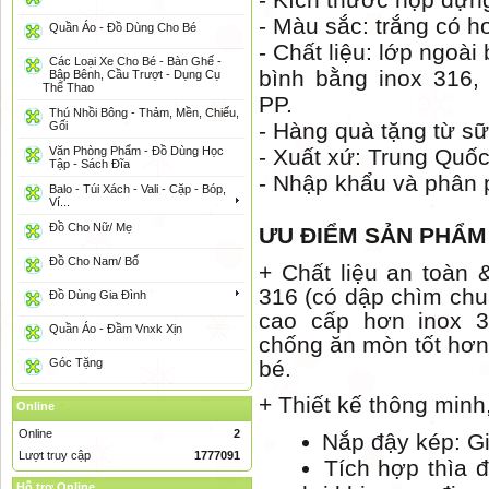
- Màu sắc: trắng có ho
Quần Áo - Đồ Dùng Cho Bé
- Chất liệu: lớp ngoài
Các Loại Xe Cho Bé - Bàn Ghế -
bình bằng inox 316
Bập Bênh, Cầu Trượt - Dụng Cụ
Thể Thao
PP.
Thú Nhồi Bông - Thảm, Mền, Chiếu,
- Hàng quà tặng từ sữ
Gối
Văn Phòng Phẩm - Đồ Dùng Học
- Xuất xứ: Trung Quố
Tập - Sách Đĩa
- Nhập khẩu và phân 
Balo - Túi Xách - Vali - Cặp - Bóp,
Ví...
Đồ Cho Nữ/ Mẹ
ƯU ĐIỂM SẢN PHẨM
Đồ Cho Nam/ Bố
+
Chất liệu an toàn 
316 (có dập chìm chuẩ
Đồ Dùng Gia Đình
cao cấp hơn inox 3
Quần Áo - Đầm Vnxk Xịn
chống ăn mòn tốt hơn 
Góc Tặng
bé.
+
Thiết kế thông minh, 
Online
Online
2
Nắp đậy kép: Gi
Lượt truy cập
1777091
Tích hợp thìa đ
Hỗ trợ Online