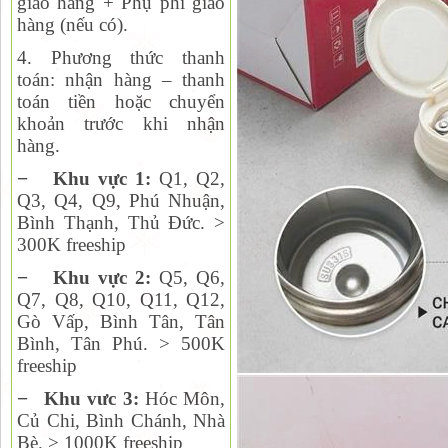
giao hàng + Phụ phí giao
hàng (nếu có).
4. Phương thức thanh
toán:
nhận hàng – thanh
toán tiền hoặc chuyển
khoản trước khi nhận
hàng.
−
Khu vực 1:
Q1, Q2,
Q
3, Q4, Q9, Phú Nhuận,
Bình Thạnh, Thủ Đức. >
300K freeship
−
Khu vực 2:
Q
5, Q6,
Q7, Q8, Q10, Q11, Q12,
Gò Vấp, Bình Tân, Tân
Bình, Tân Phú. > 500K
freeship
−
Khu vưc 3:
Hóc Môn,
Củ Chi, Bình Chánh, Nhà
Bè. > 1000K freeship