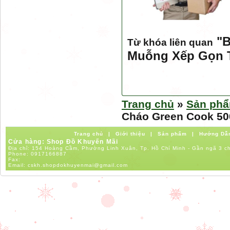
"
B
Từ khóa liên quan
Muỗng Xếp Gọn 
Trang chủ
»
Sản ph
Cháo Green Cook 5
Trang chủ
|
Giới thiệu
|
Sản phẩm
|
Hướng Dẫ
Cửa hàng: Shop Đồ Khuyến Mãi
Địa chỉ: 154 Hoàng Cầm, Phường Linh Xuân, Tp. Hồ Chí Minh - Gần ngã 3 c
Phone:
0917166887
Fax:
Email:
cskh.shopdokhuyenmai@gmail.com