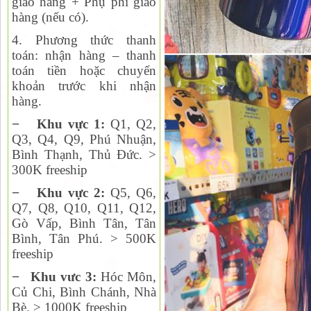
giao hàng + Phụ phí giao
hàng (nếu có).
4. Phương thức thanh
toán:
nhận hàng – thanh
toán tiền hoặc chuyển
khoản trước khi nhận
hàng.
−
Khu vực 1:
Q1, Q2,
Q
3, Q4, Q9, Phú Nhuận,
Bình Thạnh, Thủ Đức. >
300K freeship
−
Khu vực 2:
Q
5, Q6,
Q7, Q8, Q10, Q11, Q12,
Gò Vấp, Bình Tân, Tân
Bình, Tân Phú. > 500K
freeship
−
Khu vưc 3:
Hóc Môn,
Củ Chi, Bình Chánh, Nhà
Bè. > 1000K freeship