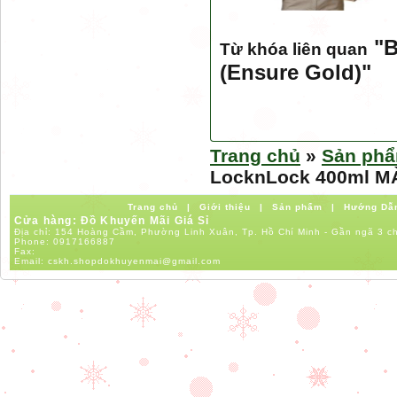
"
B
Từ khóa liên quan
(Ensure Gold)
"
Trang chủ
»
Sản ph
LocknLock 400ml MÀ
Trang chủ
|
Giới thiệu
|
Sản phẩm
|
Hướng Dẫ
Cửa hàng: Đồ Khuyến Mãi Giá Sỉ
Địa chỉ: 154 Hoàng Cầm, Phường Linh Xuân, Tp. Hồ Chí Minh - Gần ngã 3 c
Phone:
0917166887
Fax:
Email:
cskh.shopdokhuyenmai@gmail.com