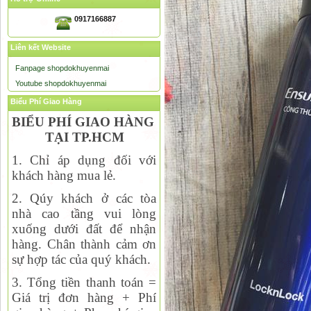
0917166887
Liên kết Website
Fanpage shopdokhuyenmai
Youtube shopdokhuyenmai
Biểu Phí Giao Hàng
BIỂU PHÍ GIAO HÀNG
TẠI TP.HCM
1. Chỉ áp dụng đối với
khách hàng mua lẻ.
2. Qúy khách ở các tòa
nhà cao tầng vui lòng
xuống dưới đất để nhận
hàng. Chân thành cảm ơn
sự hợp tác của quý khách.
3. Tổng tiền thanh toán =
Giá trị đơn hàng + Phí