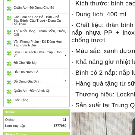
- Kích thước: bình c
Quần Áo - Đồ Dùng Cho Bé
- Dung tích: 400 ml
Các Loại Xe Cho Bé - Bàn Ghế -
Bập Bênh, Cầu Trượt - Dụng Cụ
- Chất liệu: thân bình
Thể Thao
nắp nhựa PP + inox 
Thú Nhồi Bông - Thảm, Mền, Chiếu,
Gối
chống trượt
Văn Phòng Phẩm - Đồ Dùng Học
Tập - Sách Đĩa
- Màu sắc: xanh dươ
Balo - Túi Xách - Vali - Cặp - Bóp,
Ví...
- Khả năng giữ nhiệt l
Đồ Cho Nữ/ Mẹ
- Bình có 2 nắp: nắp l
Đồ Cho Nam/ Bố
Đồ Dùng Gia Đình
- Hàng quà tặng từ s
Quần Áo - Đầm Vnxk Xịn
- Thương hiệu: Lockn
Góc Tặng
- Sản xuất tại Trung 
Online
Online
11
Lượt truy cập
1777930
Hỗ trợ Online