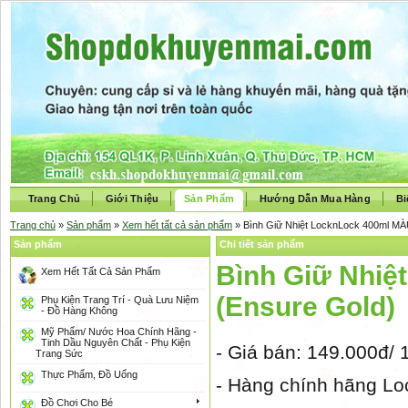
Trang Chủ
Giới Thiệu
Sản Phẩm
Hướng Dẫn Mua Hàng
Bi
Trang chủ
»
Sản phẩm
»
Xem hết tất cả sản phẩm
» Bình Giữ Nhiệt LocknLock 400ml M
Sản phẩm
Chi tiết sản phẩm
Bình Giữ Nhi
Xem Hết Tất Cả Sản Phẩm
(Ensure Gold)
Phụ Kiện Trang Trí - Quà Lưu Niệm
- Đồ Hàng Không
Mỹ Phẩm/ Nước Hoa Chính Hãng -
Tinh Dầu Nguyên Chất - Phụ Kiện
- Giá bán: 149.000đ/ 
Trang Sức
Thực Phẩm, Đồ Uống
- Hàng chính hãng L
Đồ Chơi Cho Bé