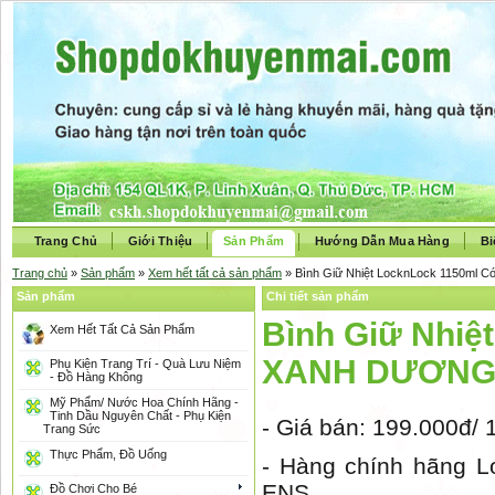
Trang Chủ
Giới Thiệu
Sản Phẩm
Hướng Dẫn Mua Hàng
Bi
Trang chủ
»
Sản phẩm
»
Xem hết tất cả sản phẩm
» Bình Giữ Nhiệt LocknLock 1150ml
Sản phẩm
Chi tiết sản phẩm
Bình Giữ Nhiệ
Xem Hết Tất Cả Sản Phẩm
XANH DƯƠN
Phụ Kiện Trang Trí - Quà Lưu Niệm
- Đồ Hàng Không
Mỹ Phẩm/ Nước Hoa Chính Hãng -
Tinh Dầu Nguyên Chất - Phụ Kiện
- Giá bán: 199.000đ/
Trang Sức
Thực Phẩm, Đồ Uống
- Hàng chính hãng 
ENS
Đồ Chơi Cho Bé