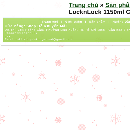
Trang chủ
»
Sản ph
LocknLock 1150ml 
Trang chủ
|
Giới thiệu
|
Sản phẩm
|
Hướng Dẫ
Cửa hàng: Shop Đồ Khuyến Mãi
Địa chỉ: 154 Hoàng Cầm, Phường Linh Xuân, Tp. Hồ Chí Minh - Gần ngã 3 c
Phone:
0917166887
Fax:
Email:
cskh.shopdokhuyenmai@gmail.com