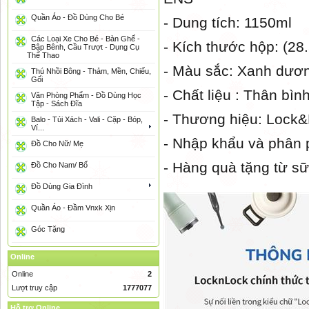
Quần Áo - Đồ Dùng Cho Bé
- Dung tích: 1150ml
Các Loại Xe Cho Bé - Bàn Ghế -
- Kích thước hộp: (28
Bập Bênh, Cầu Trượt - Dụng Cụ
Thể Thao
- Màu sắc: Xanh dươ
Thú Nhồi Bông - Thảm, Mền, Chiếu,
Gối
- Chất liệu : Thân bì
Văn Phòng Phẩm - Đồ Dùng Học
Tập - Sách Đĩa
- Thương hiệu: Lock
Balo - Túi Xách - Vali - Cặp - Bóp,
Ví...
- Nhập khẩu và phân
Đồ Cho Nữ/ Mẹ
- Hàng quà tặng từ s
Đồ Cho Nam/ Bố
Đồ Dùng Gia Đình
Quần Áo - Đầm Vnxk Xịn
Góc Tặng
Online
Online
2
Lượt truy cập
1777077
Hỗ trợ Online