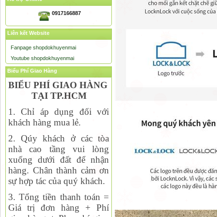
0917166887
Liên kết Website
Fanpage shopdokhuyenmai
Youtube shopdokhuyenmai
Biểu Phí Giao Hàng
BIỂU PHÍ GIAO HÀNG
TẠI TP.HCM
1. Chỉ áp dụng đối với
khách hàng mua lẻ.
2. Qúy khách ở các tòa
nhà cao tầng vui lòng
xuống dưới đất để nhận
hàng. Chân thành cảm ơn
sự hợp tác của quý khách.
3. Tổng tiền thanh toán =
Giá trị đơn hàng + Phí