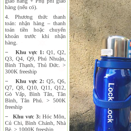
giao hàng + Phụ phí giao
hàng (nếu có).
4. Phương thức thanh
toán:
nhận hàng – thanh
toán tiền hoặc chuyển
khoản trước khi nhận
hàng.
−
Khu vực 1:
Q1, Q2,
Q
3, Q4, Q9, Phú Nhuận,
Bình Thạnh, Thủ Đức. >
300K freeship
−
Khu vực 2:
Q
5, Q6,
Q7, Q8, Q10, Q11, Q12,
Gò Vấp, Bình Tân, Tân
Bình, Tân Phú. > 500K
freeship
−
Khu vưc 3:
Hóc Môn,
Củ Chi, Bình Chánh, Nhà
Bè. > 1000K freeship